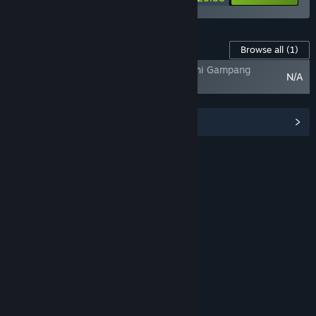
Content For Jitu26 Pasti Cuan
Browse all
(1)
JITU26: Link Alternatif Judi Online Hari Ini Gampang
N/A
Menang 2026
View Community Hub
Tentan JITU26
Keyword :
JITU26
JITU26 LOGIN
JITU26 DAFTAR
JITU26 LINK
JITU26 ALTERNATIF
JITU 26