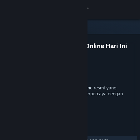
Sign in
Store
Community
JITU26: Link Alternatif Judi Online Hari Ini
Gampang Menang 2026
About
Developer
jitu26
Publisher
JITU26
Released
Aug 06, 2026
Support
JITU26 merupakan link alternatif judi online resmi yang
menghadirkan permainan yang adil dan terpercaya dengan
Change language
layanan 24 jam nonstop.
TAGS
Get the Steam Mobile App
+
View desktop website
REVIEWS