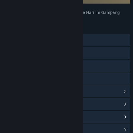
JITU26: Link Alternatif Judi Online Hari Ini Gampang
TITLE:
Menang 2026
Jackpot 10 Juta
GENRE:
Aug 06, 2026
RELEASE DATE:
Visit the website
Discord
View health warnings
View privacy policy
View update history
Read related news
View discussions
Find Community Groups