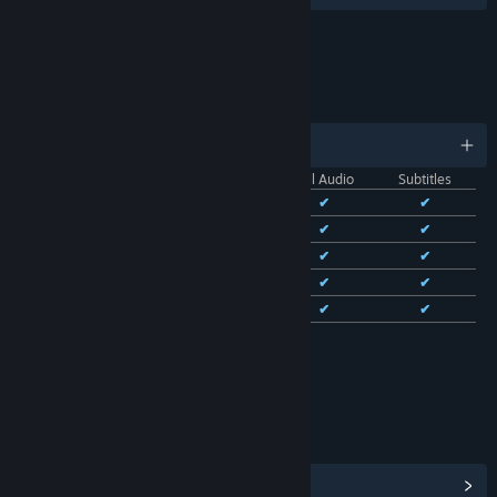
LINKS & INFO
LANGUAGES
English and 13 more
Interface
Full Audio
Subtitles
English
✔
✔
✔
French
✔
✔
✔
Italian
✔
✔
✔
German
✔
✔
✔
Spanish - Spain
✔
✔
✔
See all 14 supported languages
RATINGS
Age rating for: ESRB
View Steam Achievements
(38)